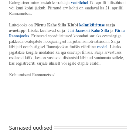
Eelregisteerimine kestab korraldaja
veebilehel
17. aprilli hilisõhtuni
või kuni kohti jätkub. Piiratud arv kohti on saadaval ka 21. aprillil
Rannametsas.
Pärnu Kahe Silla Klubi
kolmikürituse
sarja
Luitejooks on
avaetapp
. Lisaks kuuluvad sarja
Jüri Jaansoni Kahe Silla
ja
Pärnu
Rannajooks
. Erinevad spordiüritused koondati sarjaks eesmärgiga
pakkuda osalejatele hooajaringset harjutamismotivatsiooni. Sarja
läbijaid ootab sügisel Rannajooksu finišis vääriline
medal
. Lisaks
jagatakse kõigile medaleid ka iga osaetapi finišis. Sarja arvestuses
osalevad kõik, kes on vastavad distantsid läbinud vaatamata sellele,
kas registreeriti sarjale ühiselt või igale etapile eraldi.
Kohtumiseni Rannametsas!
Sarnased uudised