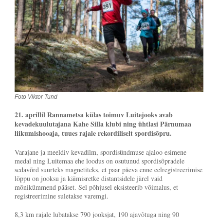
Foto Viktor Tund
21. aprillil Rannametsa külas toimuv Luitejooks avab
kevadekuulutajana Kahe Silla klubi ning ühtlasi Pärnumaa
liikumishooaja, tuues rajale rekordiliselt spordisõpru.
Varajane ja meeldiv kevadilm, spordisündmuse ajaloo esimene
medal ning Luitemaa ehe loodus on osutunud spordisõpradele
sedavõrd suurteks magnetiteks, et paar päeva enne eelregistreerimise
lõppu on jooksu ja käimisretke distantsidele järel vaid
mõnikümmend pääset. Sel põhjusel eksisteerib võimalus, et
registreerimine suletakse varemgi.
8,3 km rajale lubatakse 790 jooksjat, 190 ajavõtuga ning 90