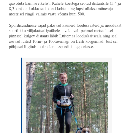
ajavõtuta käimisretkelist. Kahele koertega seotud distantsile (5,4 ja
8,3 km) on kokku sadakond kohta ning lapsi ollakse mõnesaja
meetrisel ringil valmis vastu võtma kuni 500.
Spordisündmuse rajad pakuvad kauneid loodusvaateid ja mõõdukat
sportlikku väljakutset igaühele – valdavalt pehmel metsaalusel
pinnasel kulgev distants läbib Luitemaa looduskaitseala ning seal
asuvad luited Torni- ja Tõotusemägi on Eesti kõrgeimad. Just sel
põhjusel liigitub jooks elamusspordi kategooriasse.