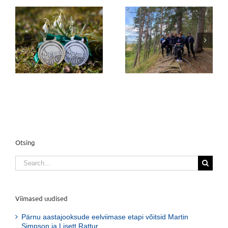
Täna algas virtuaalne
Luitejooks toimub 17.
Luitejooks
aprillil kindla peale
a
Otsing
Search
for:
Viimased uudised
Pärnu aastajooksude eelviimase etapi võitsid Martin
Simpson ja Lisett Rattur