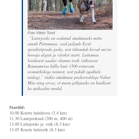
Foto Viktor Tund
“Luitejooks on oodatud sündmuseks mitte
ainult Pärnumaa, vaid paljude Eesti
spordisõprade jaoks, sest tähendab kevad-suvise
hooaja algust ja värsket starti. Luitemaa
loodusest saadav elamus toob väikesesse
Rannametsa külla kuni 1500 erinevate
eesmärkidega inimest, sest pakub igaühele
midagi,” rääkis sündmuse peakorraldaja Vahur
Mäe ning arvas, et menu põhjuseks on kindlasti
ka unikaalne medal.
Stardid:
10.00 Koerte luitekross (5,4 km)
11.30 Lastejooksud (200 m, 400 m)
13.00 Luitejooks ja -retk (8,3 km)
13.05 Koerte luiteretk (8,3 km)