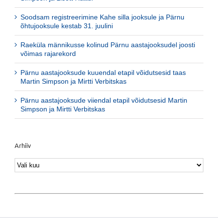
Soodsam registreerimine Kahe silla jooksule ja Pärnu
õhtujooksule kestab 31. juulini
Raeküla männikusse kolinud Pärnu aastajooksudel joosti
võimas rajarekord
Pärnu aastajooksude kuuendal etapil võidutsesid taas
Martin Simpson ja Mirtti Verbitskas
Pärnu aastajooksude viiendal etapil võidutsesid Martin
Simpson ja Mirtti Verbitskas
Arhiiv
Arhiiv