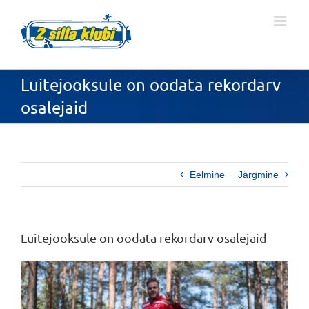
Skip
to
content
Luitejooksule on oodata rekordarv
osalejaid
Eelmine
Järgmine
Luitejooksule on oodata rekordarv osalejaid