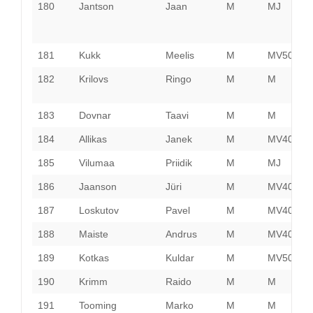
180
Jantson
Jaan
M
MJ
P
181
Kukk
Meelis
M
MV50
P
182
Krilovs
Ringo
M
M
I
V
183
Dovnar
Taavi
M
M
T
184
Allikas
Janek
M
MV40
P
185
Vilumaa
Priidik
M
MJ
V
186
Jaanson
Jüri
M
MV40
P
187
Loskutov
Pavel
M
MV40
V
188
Maiste
Andrus
M
MV40
P
189
Kotkas
Kuldar
M
MV50
H
190
Krimm
Raido
M
M
H
191
Tooming
Marko
M
M
J