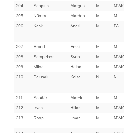
204
Seppius
Margus
M
MV40
V
205
Nõmm
Marden
M
M
H
206
Kask
Andri
M
PA
P
207
Erend
Erkki
M
M
P
208
Sempelson
Sven
M
MV40
P
209
Miina
Heino
M
MV40
T
210
Pajusalu
Kaisa
N
N
P
211
Sooäär
Marek
M
M
S
212
Irves
Hillar
M
MV40
V
213
Raap
Ilmar
M
MV40
L
V