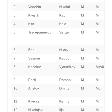
2
Vedehin
Nikolai
M
M
T
3
Kivistik
Kaur
M
M
T
4
Kits
Keio
M
M
V
5
Tserepannikov
Sergei
M
M
H
6
Bon
Hilary
M
M
K
7
Sasmin
Kaupo
M
M
H
8
Košelev
Vjatsešlav
M
MV40
I
V
9
Fosti
Roman
M
M
P
10
Aristov
Dmitry
M
MJ
I
V
11
Kivikas
Kenny
M
M
T
12
Nikolajev
Ilja
M
M
H