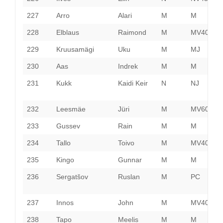
227
Arro
Alari
M
M
H
228
Elblaus
Raimond
M
MV40
V
229
Kruusamägi
Uku
M
MJ
H
230
Aas
Indrek
M
M
231
Kukk
Kaidi Keir
N
NJ
P
232
Leesmäe
Jüri
M
MV60
P
233
Gussev
Rain
M
M
H
234
Tallo
Toivo
M
MV40
P
235
Kingo
Gunnar
M
M
H
236
Sergatšov
Ruslan
M
PC
L
237
Innos
John
M
MV40
H
238
Tapo
Meelis
M
M
J