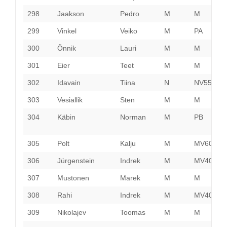
298
Jaakson
Pedro
M
M
P
299
Vinkel
Veiko
M
PA
P
300
Õnnik
Lauri
M
M
P
301
Eier
Teet
M
M
P
302
Idavain
Tiina
N
NV55
J
303
Vesiallik
Sten
M
M
H
304
Käbin
Norman
M
PB
P
305
Polt
Kalju
M
MV60
H
306
Jürgenstein
Indrek
M
MV40
P
307
Mustonen
Marek
M
M
P
308
Rahi
Indrek
M
MV40
H
309
Nikolajev
Toomas
M
M
P