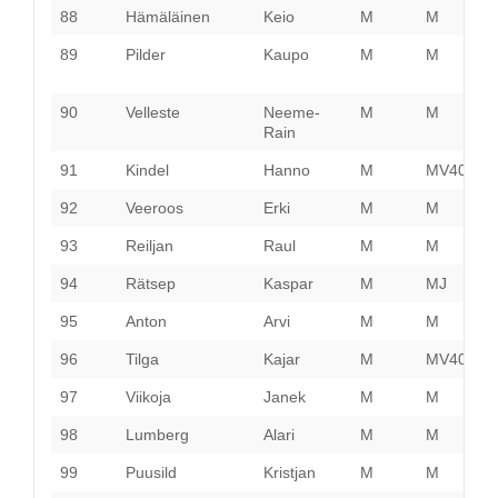
88
Hämäläinen
Keio
M
M
H
89
Pilder
Kaupo
M
M
H
90
Velleste
Neeme-
M
M
J
Rain
91
Kindel
Hanno
M
MV40
H
92
Veeroos
Erki
M
M
H
93
Reiljan
Raul
M
M
V
94
Rätsep
Kaspar
M
MJ
P
95
Anton
Arvi
M
M
T
96
Tilga
Kajar
M
MV40
V
97
Viikoja
Janek
M
M
P
98
Lumberg
Alari
M
M
P
99
Puusild
Kristjan
M
M
P