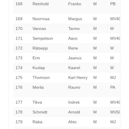
168
Reinhold
Franko
M
PB
169
Noormaa
Margus
M
MV40
170
Vannas
Tarmo
M
M
H
171
Sempelson
Aavo
M
MV40
P
172
Rätsepp
Rene
M
M
P
173
Erm
Jaanus
M
M
P
174
Kuslap
Kaarel
M
M
V
175
Thomson
Karl Henry
M
MJ
V
176
Merila
Rauno
M
PA
P
177
Tikva
Indrek
M
MV40
P
178
Schmidt
Arnold
M
MV50
P
179
Raba
Ahto
M
MJ
P