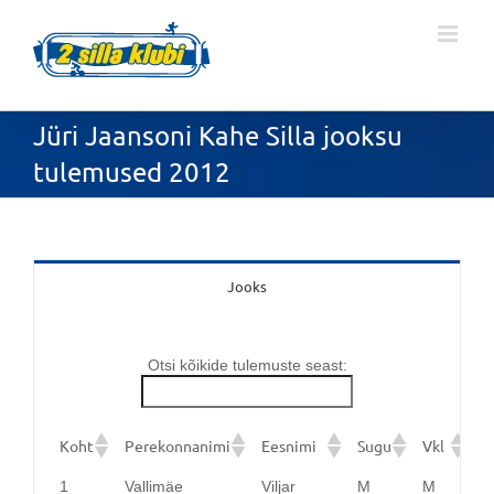
Skip
to
content
Jüri Jaansoni Kahe Silla jooksu
tulemused 2012
Jooks
Otsi kõikide tulemuste seast:
Koht
Perekonnanimi
Eesnimi
Sugu
Vkl
M
1
Vallimäe
Viljar
M
M
T