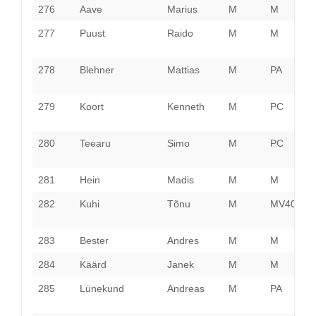
276
Aave
Marius
M
M
T
277
Puust
Raido
M
M
P
278
Blehner
Mattias
M
PA
P
279
Koort
Kenneth
M
PC
P
280
Teearu
Simo
M
PC
P
281
Hein
Madis
M
M
H
282
Kuhi
Tõnu
M
MV40
L
V
283
Bester
Andres
M
M
P
284
Käärd
Janek
M
M
H
285
Lünekund
Andreas
M
PA
P