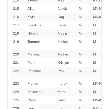
214
Taveter
Anu
N
NV35
P
215
Ollep
Janek
M
MV40
P
216
Kivila
Dag
M
MV40
P
217
Keskküla
Karol
M
M
H
218
Nõmm
Meelis
M
M
H
219
Tammeleht
Mihkel
M
M
L
V
220
Metsoja
Andres
M
M
P
221
Pahk
Kristjan
M
M
P
222
Põldsaar
Paul
M
M
223
Mumm
Indrek
M
MV40
H
224
Meiesaar
Marek
M
M
V
225
Raun
Rain
M
MV40
H
226
Ilves
Elin
N
NV45
T