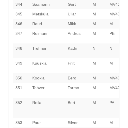
344
Saamann
Gert
M
MV40
J
345
Metsküla
Üllar
M
MV40
H
346
Raud
Mikk
M
M
P
347
Reimann
Andres
M
PB
P
348
Treffner
Kadri
N
N
P
349
Kuuskla
Priit
M
M
L
V
350
Kookla
Eero
M
MV40
H
351
Tohver
Tarmo
M
MV40
I
V
352
Reila
Bert
M
PA
P
353
Paur
Silver
M
M
P