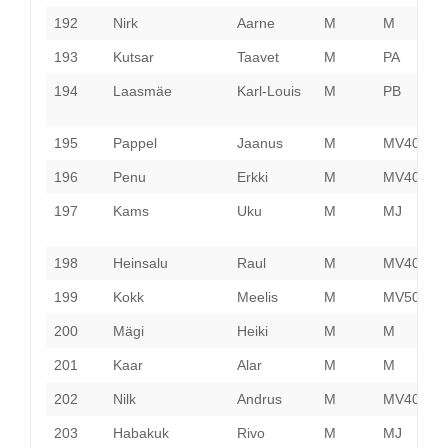
192
Nirk
Aarne
M
M
T
193
Kutsar
Taavet
M
PA
V
194
Laasmäe
Karl-Louis
M
PB
P
195
Pappel
Jaanus
M
MV40
H
196
Penu
Erkki
M
MV40
P
197
Kams
Uku
M
MJ
L
V
198
Heinsalu
Raul
M
MV40
H
199
Kokk
Meelis
M
MV50
P
200
Mägi
Heiki
M
M
P
201
Kaar
Alar
M
M
V
202
Nilk
Andrus
M
MV40
H
203
Habakuk
Rivo
M
MJ
P