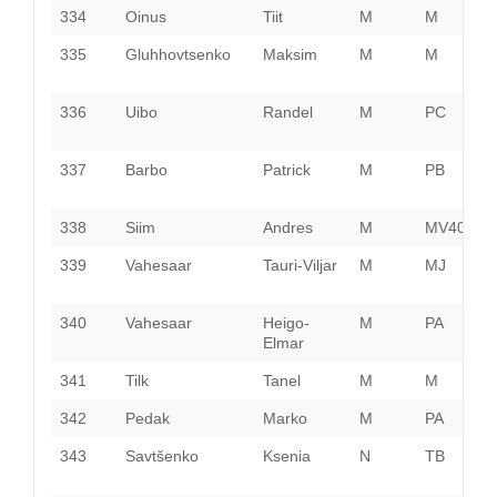
334
Oinus
Tiit
M
M
335
Gluhhovtsenko
Maksim
M
M
H
336
Uibo
Randel
M
PC
P
337
Barbo
Patrick
M
PB
P
338
Siim
Andres
M
MV40
P
339
Vahesaar
Tauri-Viljar
M
MJ
T
340
Vahesaar
Heigo-
M
PA
T
Elmar
341
Tilk
Tanel
M
M
P
342
Pedak
Marko
M
PA
V
343
Savtšenko
Ksenia
N
TB
I
V