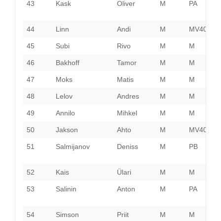
43
Kask
Oliver
M
PA
P
44
Linn
Andi
M
MV40
V
45
Subi
Rivo
M
M
V
46
Bakhoff
Tamor
M
M
P
47
Moks
Matis
M
M
V
48
Lelov
Andres
M
M
P
49
Annilo
Mihkel
M
M
R
50
Jakson
Ahto
M
MV40
S
51
Salmijanov
Deniss
M
PB
I
V
52
Kais
Ülari
M
M
53
Salinin
Anton
M
PA
I
V
54
Simson
Priit
M
M
P