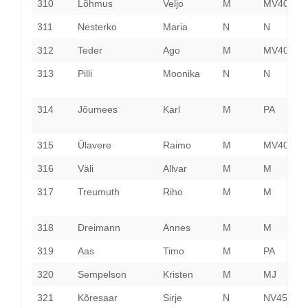
310
Lõhmus
Veljo
M
MV40
P
311
Nesterko
Maria
N
N
H
312
Teder
Ago
M
MV40
313
Pilli
Moonika
N
N
L
V
314
Jõumees
Karl
M
PA
P
315
Ülavere
Raimo
M
MV40
H
316
Väli
Allvar
M
M
P
317
Treumuth
Riho
M
M
P
318
Dreimann
Annes
M
M
P
319
Aas
Timo
M
PA
P
320
Sempelson
Kristen
M
MJ
P
321
Kõresaar
Sirje
N
NV45
P