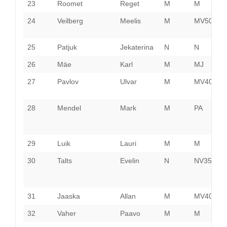
23
Roomet
Reget
M
M
P
24
Veilberg
Meelis
M
MV50
L
V
25
Patjuk
Jekaterina
N
N
T
26
Mäe
Karl
M
MJ
P
27
Pavlov
Ulvar
M
MV40
L
V
28
Mendel
Mark
M
PA
H
29
Luik
Lauri
M
M
L
30
Talts
Evelin
N
NV35
H
31
Jaaska
Allan
M
MV40
H
32
Vaher
Paavo
M
M
P