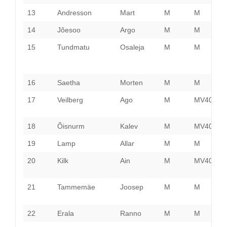
13
Andresson
Mart
M
M
T
14
Jõesoo
Argo
M
M
L
15
Tundmatu
Osaleja
M
M
H
16
Saetha
Morten
M
M
N
17
Veilberg
Ago
M
MV40
L
V
18
Õisnurm
Kalev
M
MV40
S
19
Lamp
Allar
M
M
T
20
Kilk
Ain
M
MV40
H
21
Tammemäe
Joosep
M
M
V
22
Erala
Ranno
M
M
P