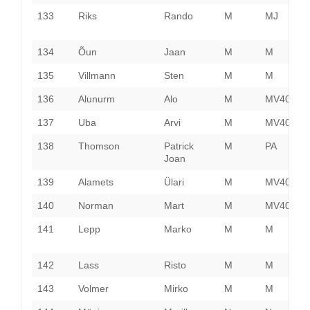
133
Riks
Rando
M
MJ
L
V
134
Õun
Jaan
M
M
H
135
Villmann
Sten
M
M
P
136
Alunurm
Alo
M
MV40
H
137
Uba
Arvi
M
MV40
138
Thomson
Patrick
M
PA
V
Joan
139
Alamets
Ülari
M
MV40
H
140
Norman
Mart
M
MV40
H
141
Lepp
Marko
M
M
P
142
Lass
Risto
M
M
P
143
Volmer
Mirko
M
M
P