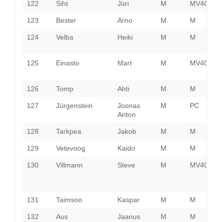
122
Siht
Jüri
M
MV40
V
123
Bester
Arno
M
M
P
124
Velba
Heiki
M
M
I
V
125
Einasto
Mart
M
MV40
T
126
Tomp
Ahti
M
M
H
127
Jürgenstein
Joonas
M
PC
T
Anton
128
Tarkpea
Jakob
M
M
P
129
Vetevoog
Kaido
M
M
H
130
Villmann
Steve
M
MV40
P
131
Taimsoo
Kaspar
M
M
V
132
Aus
Jaanus
M
M
P