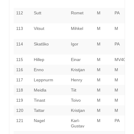
112
Sutt
Romet
M
PA
P
113
Vitsut
Mihkel
M
M
V
114
Skatško
Igor
M
PA
L
115
Hillep
Einar
M
MV40
H
116
Enno
Kristjan
M
M
117
Leppnurm
Henry
M
M
P
118
Meidla
Tiit
M
M
H
119
Tinast
Toivo
M
M
P
120
Tattar
Kristjan
M
M
121
Nagel
Karl-
M
PA
L
Gustav
V