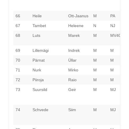
66
Heile
Ott-Jaanus
M
PA
V
67
Tambet
Heleene
N
NJ
V
68
Luts
Marek
M
MV40
V
69
Lillemägi
Indrek
M
M
P
70
Pärnat
Üllar
M
M
P
71
Nurk
Mirko
M
M
P
72
Piiroja
Raio
M
M
P
73
Suursild
Geir
M
MJ
P
74
Schvede
Siim
M
MJ
P