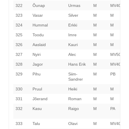
322
Õunap
Urmas
M
MV40
V
323
Vasar
Silver
M
M
H
324
Hummal
Erkki
M
M
H
325
Toodu
Imre
M
M
P
326
Aaslaid
Kauri
M
M
P
327
Nyiri
Alec
M
MV50
H
328
Jagor
Hans Erik
M
MV40
P
329
Pihu
Siim-
M
PB
P
Sandrer
330
Pruul
Heiki
M
M
H
331
Jõerand
Roman
M
M
P
332
Kasu
Raigo
M
PA
L
333
Talu
Olavi
M
MV40
P