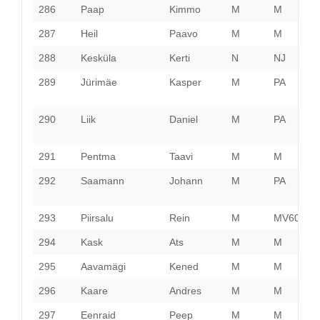
286
Paap
Kimmo
M
M
H
287
Heil
Paavo
M
M
H
288
Kesküla
Kerti
N
NJ
R
289
Jürimäe
Kasper
M
PA
P
290
Liik
Daniel
M
PA
P
291
Pentma
Taavi
M
M
P
292
Saamann
Johann
M
PA
J
293
Piirsalu
Rein
M
MV60
H
294
Kask
Ats
M
M
V
295
Aavamägi
Kened
M
M
H
296
Kaare
Andres
M
M
P
297
Eenraid
Peep
M
M
P