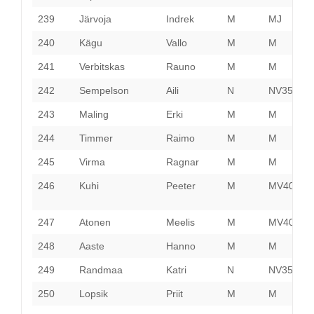
239
Järvoja
Indrek
M
MJ
P
240
Kägu
Vallo
M
M
H
241
Verbitskas
Rauno
M
M
P
242
Sempelson
Aili
N
NV35
H
243
Maling
Erki
M
M
V
244
Timmer
Raimo
M
M
P
245
Virma
Ragnar
M
M
H
246
Kuhi
Peeter
M
MV40
L
V
247
Atonen
Meelis
M
MV40
H
248
Aaste
Hanno
M
M
H
249
Randmaa
Katri
N
NV35
H
250
Lopsik
Priit
M
M
P