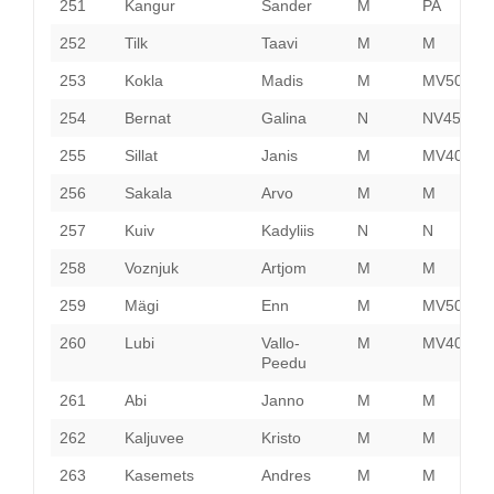
251
Kangur
Sander
M
PA
P
252
Tilk
Taavi
M
M
H
253
Kokla
Madis
M
MV50
H
254
Bernat
Galina
N
NV45
H
255
Sillat
Janis
M
MV40
P
256
Sakala
Arvo
M
M
P
257
Kuiv
Kadyliis
N
N
H
258
Voznjuk
Artjom
M
M
P
259
Mägi
Enn
M
MV50
P
260
Lubi
Vallo-
M
MV40
P
Peedu
261
Abi
Janno
M
M
P
262
Kaljuvee
Kristo
M
M
H
263
Kasemets
Andres
M
M
P