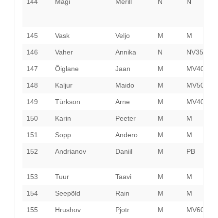
144
Mägi
Merill
N
N
H
145
Vask
Veljo
M
M
P
146
Vaher
Annika
N
NV35
S
147
Õiglane
Jaan
M
MV40
P
148
Kaljur
Maido
M
MV50
P
149
Türkson
Arne
M
MV40
T
150
Karin
Peeter
M
M
151
Sopp
Andero
M
M
P
152
Andrianov
Daniil
M
PB
L
153
Tuur
Taavi
M
M
T
154
Seepõld
Rain
M
M
155
Hrushov
Pjotr
M
MV60
H