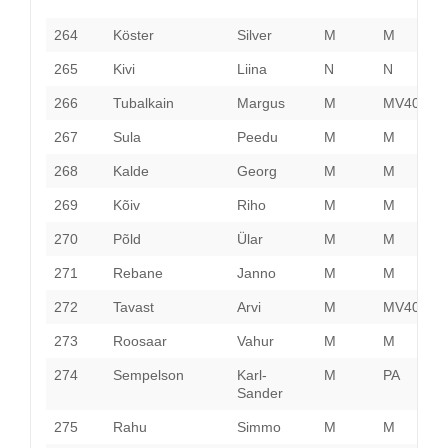
264
Köster
Silver
M
M
P
265
Kivi
Liina
N
N
P
266
Tubalkain
Margus
M
MV40
H
267
Sula
Peedu
M
M
P
268
Kalde
Georg
M
M
P
269
Kõiv
Riho
M
M
P
270
Põld
Ülar
M
M
P
271
Rebane
Janno
M
M
P
272
Tavast
Arvi
M
MV40
P
273
Roosaar
Vahur
M
M
P
274
Sempelson
Karl-
M
PA
P
Sander
275
Rahu
Simmo
M
M
P