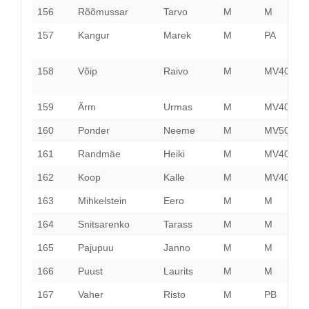
156
Rõõmussar
Tarvo
M
M
P
157
Kangur
Marek
M
PA
P
158
Võip
Raivo
M
MV40
I
V
159
Ärm
Urmas
M
MV40
J
160
Ponder
Neeme
M
MV50
V
161
Randmäe
Heiki
M
MV40
V
162
Koop
Kalle
M
MV40
P
163
Mihkelstein
Eero
M
M
P
164
Snitsarenko
Tarass
M
M
H
165
Pajupuu
Janno
M
M
H
166
Puust
Laurits
M
M
P
167
Vaher
Risto
M
PB
P