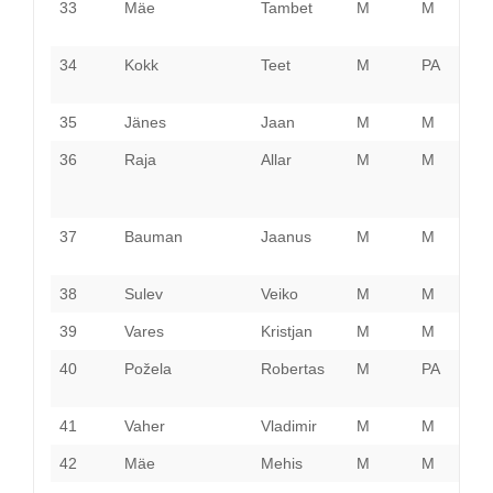
33
Mäe
Tambet
M
M
P
34
Kokk
Teet
M
PA
P
35
Jänes
Jaan
M
M
V
36
Raja
Allar
M
M
P
37
Bauman
Jaanus
M
M
L
V
38
Sulev
Veiko
M
M
H
39
Vares
Kristjan
M
M
H
40
Požela
Robertas
M
PA
P
41
Vaher
Vladimir
M
M
H
42
Mäe
Mehis
M
M
P