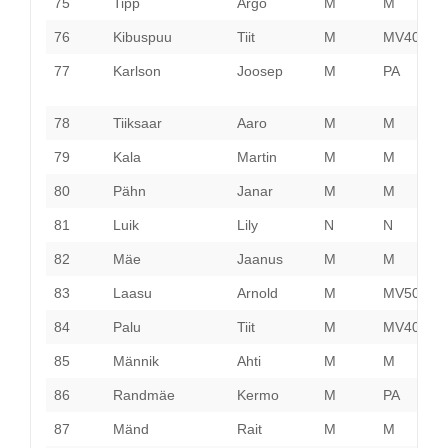
75
Tipp
Argo
M
M
J
76
Kibuspuu
Tiit
M
MV40
T
77
Karlson
Joosep
M
PA
P
78
Tiiksaar
Aaro
M
M
H
79
Kala
Martin
M
M
P
80
Pähn
Janar
M
M
V
81
Luik
Lily
N
N
T
82
Mäe
Jaanus
M
M
P
83
Laasu
Arnold
M
MV50
P
84
Palu
Tiit
M
MV40
P
85
Männik
Ahti
M
M
H
86
Randmäe
Kermo
M
PA
V
87
Mänd
Rait
M
M
P