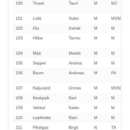
100
Tinast
Tauri
M
MJ
P
101
Lokk
Sulev
M
MV40
H
102
Ots
Indrek
M
M
R
103
Hõbe
Tarmo
M
M
P
104
Mäe
Meelis
M
M
P
105
Seppel
Andres
M
M
H
106
Baum
Andreas
M
PA
P
107
Kaljurand
Urmas
M
MV50
H
108
Keskpaik
Kert
M
M
H
109
Vahkal
Kaido
M
M
T
110
Lepikmäe
Rain
M
M
H
111
Pihelgas
Birgit
N
TA
P