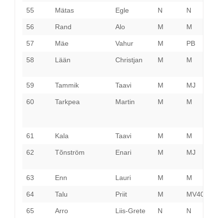
55
Mätas
Egle
N
N
T
56
Rand
Alo
M
M
P
57
Mäe
Vahur
M
PB
P
58
Lään
Christjan
M
M
L
V
59
Tammik
Taavi
M
MJ
P
60
Tarkpea
Martin
M
M
P
61
Kala
Taavi
M
M
H
62
Tõnström
Enari
M
MJ
P
63
Enn
Lauri
M
M
H
64
Talu
Priit
M
MV40
P
65
Arro
Liis-Grete
N
N
H