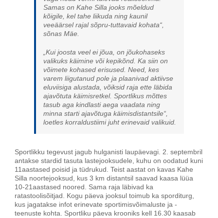
Samas on Kahe Silla jooks mõeldud
kõigile, kel tahe liikuda ning kaunil
veeäärsel rajal sõpru-tuttavaid kohata“,
sõnas Mäe.
„Kui joosta veel ei jõua, on jõukohaseks
valikuks käimine või kepikõnd. Ka siin on
võimete kohased erisused. Need, kes
varem liigutanud pole ja plaanivad aktiivse
eluviisiga alustada, võiksid raja ette läbida
ajavõtuta käimisretkel. Sportlikus mõttes
tasub aga kindlasti aega vaadata ning
minna starti ajavõtuga käimisdistantsile“,
loetles korraldustiimi juht erinevaid valikuid.
Sportlikku tegevust jagub hulganisti laupäevagi. 2. septembril
antakse stardid tasuta lastejooksudele,
kuhu on oodatud kuni
11aastased poisid ja tüdrukud. Teist aastat on kavas Kahe
Silla noortejooksud, kus
3 km distantsil saavad kaasa lüüa
10-21aastased noored. Sama raja läbivad ka
ratastoolisõitjad. Kogu päeva jooksul toimub ka sporditurg,
kus jagatakse infot erinevate sportimisvõimaluste ja -
teenuste kohta.
Sportliku päeva krooniks kell 16.30 kaasab