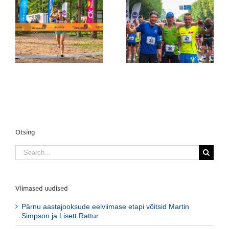
Soodsam
e
Raeküla männikusse
registreerimine Kahe
kolinud Pärnu
silla jooksule ja Pärnu
on
aastajooksudel joosti
õhtujooksule kestab
võimas rajarekord
31. juulini
Otsing
Search
for:
Viimased uudised
Pärnu aastajooksude eelviimase etapi võitsid Martin
Simpson ja Lisett Rattur