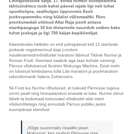
Linnajooksude sarja. 17. korda toimuv suvepealinna
tähtsündmus toob kahel päeval rajale ligi neli tuhat
spordisõpra, sealhulgas tippvormis Eesti
jooksuparemiku ning külalisi välismaaltki. Rios
pronksmedali võitnud Allar Raja poolt antava
stardipauguga 10 km distantsile suundub umbes kaks
tuhat jooksjat ja ligi 750 käijat-kepikõndijat.
Käesolevaks hetkeks on end pühapäeval kell 12 startivale
jooksule registreerinud äsja Londoni
maailmameistrivõistlustel maratoni läbinud Tiidrek Nurme ja
Roman Fosti. Keeniast saabub aga taas kohale varemgi
Pärnus võidutsenud Ibrahim Mukunga Wachira. Eesti mehi
on lubanud kimbutama tulla Läti maratoni ja poolmaratoni
rekordiomanik Valeris Zolnerovics.
Nii Fosti kui Nurme rõhutavad, et tulevad Pärnusse tugeva
vormi pealt ning hinnaalandusi enesele ei luba.
Nurme sõnul
läheb ta kodumaal toimuvatel võistlustel alati starti
võidumõtetega ning ennustab Pärnus publiku jaoks
suurepärast etendust.
„Kõige suuremaks rivaaliks pean
Mukungat, kes saabub Pärnusse otse