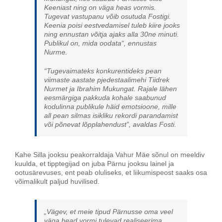
Keeniast ning on väga heas vormis.
Tugevat vastupanu võib osutuda Fostigi.
Keenia poisi eestvedamisel tuleb kiire jooks
ning ennustan võitja ajaks alla 30ne minuti.
Publikul on, mida oodata“, ennustas
Nurme.
“Tugevaimateks konkurentideks pean
viimaste aastate pjedestaalimehi Tiidrek
Nurmet ja Ibrahim Mukungat. Rajale lähen
eesmärgiga pakkuda kohale saabunud
kodulinna publikule häid emotsioone, mille
all pean silmas isikliku rekordi parandamist
või põnevat lõpplahendust”, avaldas Fosti.
Kahe Silla jooksu peakorraldaja Vahur Mäe sõnul on meeldiv
kuulda, et tipptegijad on juba Pärnu jooksu lainel ja
ootusärevuses, ent peab oluliseks, et liikumispeost saaks osa
võimalikult paljud huvilised.
„Vägev, et meie tipud Pärnusse oma veel
väga head vormi tulevad realiseerima.