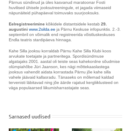
Pärnus sündinud ja üles kasvanud maratoonar Fosti
huvilised ühisele jooksutreeningule, et jagada viimaseid
näpunäiteid pühapäeval toimuvaks suurjooksuks.
Eelregistreerimine
kõikidele distantsidele kestab
29.
augustini
www.2silda.ee
ja Pärnu Keskuse infopunktis. 2.-3.
septembril on võimalik end registreerida võistluskeskuses
Endla teatris stardipäeva hinnaga.
Kahe Silla jooksu korraldab Pärnu Kahe Silla Klubi koos
arvukate toetajate ja partneritega. Spordisündmuse
algatajaks 2001. aastal oli teiste seas kahekordne sõudmise
olümpiahõbe Jüri Jaanson, kes nägi mõttekaaslastega
jooksus vahendit aidata korrastada Pärnu jõe kahe silla
vahele jäävaid kallasradu. Tänaseks on mõlemad kaldad
tervenisti läbitavad ning jõe äärde rajatud kergliiklusteed on
väga populaarsed liikumisharrastajate seas.
Sarnased uudised