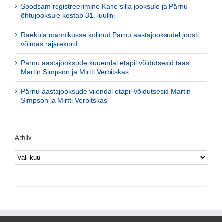
Soodsam registreerimine Kahe silla jooksule ja Pärnu
õhtujooksule kestab 31. juulini
Raeküla männikusse kolinud Pärnu aastajooksudel joosti
võimas rajarekord
Pärnu aastajooksude kuuendal etapil võidutsesid taas
Martin Simpson ja Mirtti Verbitskas
Pärnu aastajooksude viiendal etapil võidutsesid Martin
Simpson ja Mirtti Verbitskas
Arhiiv
Arhiiv