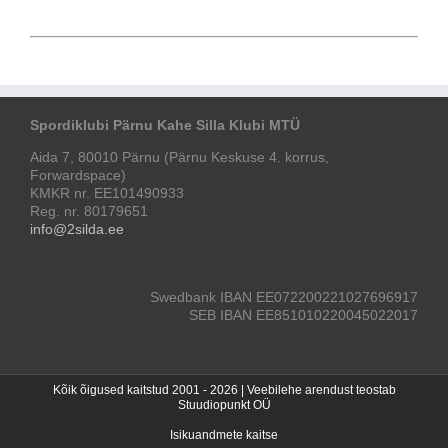
Spordiklubi Pärnu Kahe Silla Klubi MTÜ
Aida 7, 80010 Pärnu (Pärnu Keskuse 4. korrus,
Forwardspace)
KMKR nr. EE101490933
Reg. nr. 80179651
info@2silda.ee
Swedbank IBAN EE072200221027696917
SEB IBAN EE851010220045022017
Kõik õigused kaitstud 2001 -
2026 | Veebilehe arendust teostab
Stuudiopunkt OÜ
Isikuandmete kaitse