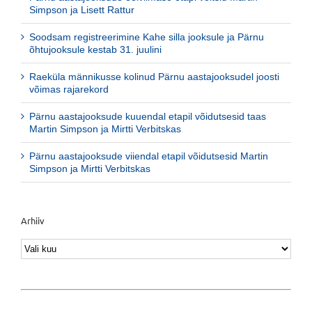
Simpson ja Lisett Rattur
Soodsam registreerimine Kahe silla jooksule ja Pärnu
õhtujooksule kestab 31. juulini
Raeküla männikusse kolinud Pärnu aastajooksudel joosti
võimas rajarekord
Pärnu aastajooksude kuuendal etapil võidutsesid taas
Martin Simpson ja Mirtti Verbitskas
Pärnu aastajooksude viiendal etapil võidutsesid Martin
Simpson ja Mirtti Verbitskas
Arhiiv
Arhiiv