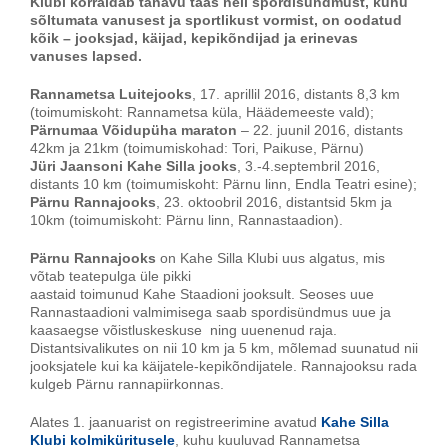
Klubi korraldab tänavu taas neli spordisündmust, kuhu
sõltumata vanusest ja sportlikust vormist, on oodatud
kõik – jooksjad, käijad, kepikõndijad ja erinevas
vanuses lapsed.
Rannametsa Luitejooks
, 17. aprillil 2016, distants 8,3 km
(toimumiskoht: Rannametsa küla, Häädemeeste vald);
Pärnumaa Võidupüha maraton
– 22. juunil 2016, distants
42km ja 21km (toimumiskohad: Tori, Paikuse, Pärnu)
Jüri Jaansoni Kahe Silla jooks
, 3.-4.septembril 2016,
distants 10 km (toimumiskoht: Pärnu linn, Endla Teatri esine);
Pärnu Rannajooks
, 23. oktoobril 2016, distantsid 5km ja
10km (toimumiskoht: Pärnu linn, Rannastaadion).
Pärnu Rannajooks
on Kahe Silla Klubi uus algatus, mis
võtab teatepulga üle pikki
aastaid toimunud Kahe Staadioni jooksult. Seoses uue
Rannastaadioni valmimisega saab spordisündmus uue ja
kaasaegse võistluskeskuse ning uuenenud raja.
Distantsivalikutes on nii 10 km ja 5 km, mõlemad suunatud nii
jooksjatele kui ka käijatele-kepikõndijatele. Rannajooksu rada
kulgeb Pärnu rannapiirkonnas.
Alates 1. jaanuarist on registreerimine avatud
Kahe Silla
Klubi kolmiküritusele
, kuhu kuuluvad Rannametsa