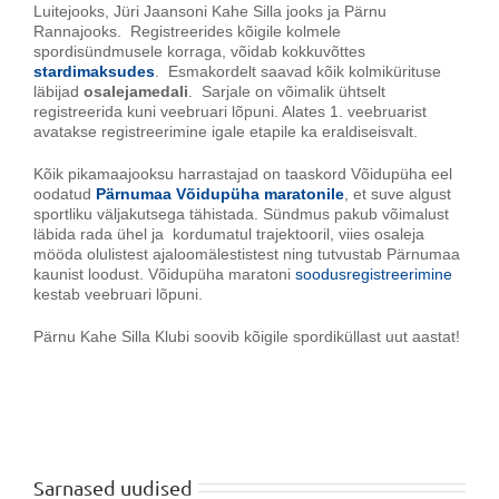
Luitejooks, Jüri Jaansoni Kahe Silla jooks ja Pärnu
Rannajooks. Registreerides kõigile kolmele
spordisündmusele korraga, võidab kokkuvõttes
stardimaksudes
. Esmakordelt saavad kõik kolmikürituse
läbijad
osalejamedali
. Sarjale on võimalik ühtselt
registreerida kuni veebruari lõpuni. Alates 1. veebruarist
avatakse registreerimine igale etapile ka eraldiseisvalt.
Kõik pikamaajooksu harrastajad on taaskord Võidupüha eel
oodatud
Pärnumaa Võidupüha maratonile
, et suve algust
sportliku väljakutsega tähistada. Sündmus pakub võimalust
läbida rada ühel ja kordumatul trajektooril, viies osaleja
mööda olulistest ajaloomälestistest ning tutvustab Pärnumaa
kaunist loodust. Võidupüha maratoni
soodusregistreerimine
kestab veebruari lõpuni.
Pärnu Kahe Silla Klubi soovib kõigile spordiküllast uut aastat!
Sarnased uudised